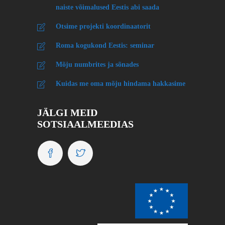
Otsime projekti koordinaatorit
Roma kogukond Eestis: seminar
Mõju numbrites ja sõnades
Kuidas me oma mõju hindama hakkasime
JÄLGI MEID
SOTSIAALMEEDIAS