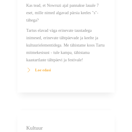
eset, mille nimed algavad pärsia keeles "s"-
tähega?
Tartus elavad väga erinevate taustadega
inimesed, erinevate tähtpäevade ja keelte ja
kultuurielementidega. Me tähistame koos Tartu
mitmekesisust - tule kampa, tähistama
kaastartlaste tähtpäevi ja festivale!
Loe edasi
Kultuur