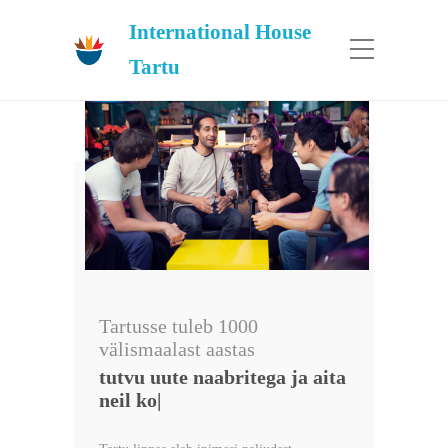
International House
Tartu
Tartusse tuleb 1000
välismaalast aastas
tutvu uute naabrite
|
Tartu linnas elab inimesi paljudest