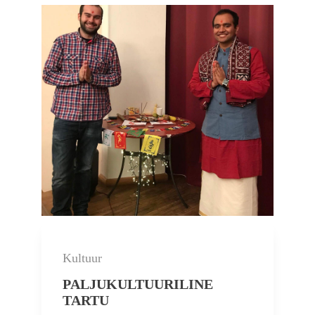
Kultuur
PALJUKULTUURILINE
TARTU
Kas tead, et Nowruzi ajal pannakse lauale 7