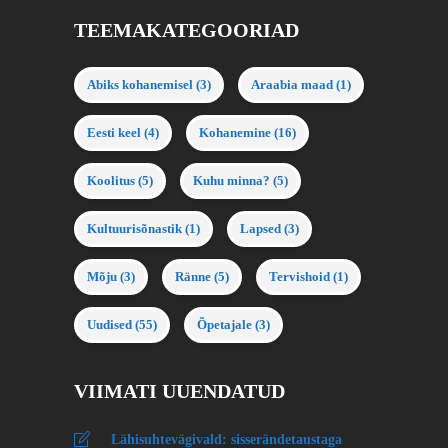
TEEMAKATEGOORIAD
Abiks kohanemisel
(3)
Araabia maad
(1)
Eesti keel
(4)
Kohanemine
(16)
Koolitus
(5)
Kuhu minna?
(5)
Kultuurisõnastik
(1)
Lapsed
(3)
Mõju
(3)
Ränne
(5)
Tervishoid
(1)
Uudised
(55)
Õpetajale
(3)
VIIMATI UUENDATUD
Lähisuhtevägivald: sisserändetaustaga
naiste võimalused Eestis abi saada