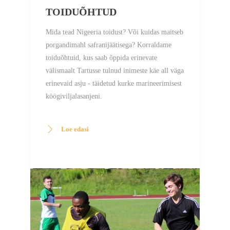
TOIDUÕHTUD
Mida tead Nigeeria toidust? Või kuidas maitseb
porgandimahl safranijäätisega? Korraldame
toiduõhtuid, kus saab õppida erinevate
välismaalt Tartusse tulnud inimeste käe all väga
erinevaid asju - täidetud kurke marineerimisest
köögiviljalasanjeni.
Loe edasi